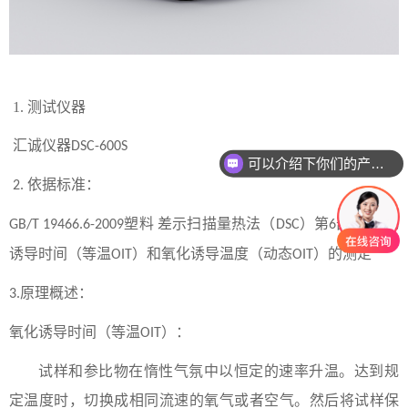
1.
测试仪器
汇诚仪器
DSC-600S
可以介绍下你们的产品么
依据标准：
2.
塑料 差示扫描量热法（
）第
部分
氧化
GB/T 19466.6-2009
DSC
6
:
诱导时间（等温
）和氧化诱导温度（动态
）的测定
OIT
OIT
原理概述：
3
.
氧化诱导时间（等温
）：
OIT
试样和参比物在惰性气氛中以恒定的速率升温。达到规
定温度时，切换成相同流速的氧气或者空气。然后将试样保