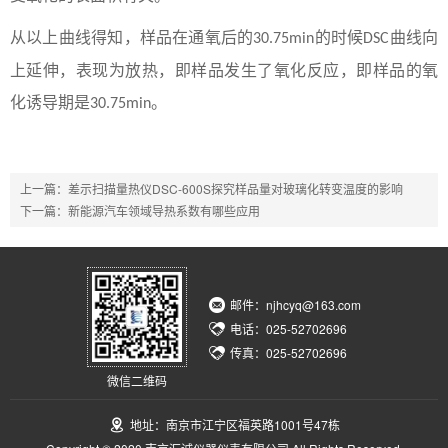
从以上曲线得知，样品在通氧后的
的时候
曲线
向
30.75
min
DSC
上
延伸，表现为放热，即样品发生了氧化反应，即样品的氧
化诱导期是
。
30.75
min
上一篇：
差示扫描量热仪DSC-600S探究样品量对玻璃化转变温度的影响
下一篇：
新能源汽车领域导热系数有哪些应用
邮件：njhcyq@163.com
电话：025-52702696
传真：025-52702696
微信二维码
地址：南京市江宁区福英路1001号47栋