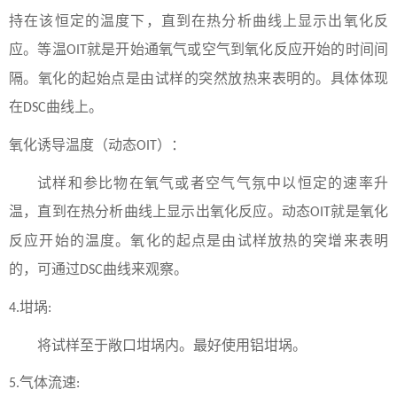
持在该恒定的温度下，直到在热分析曲线上显示出氧化反
应。等温
就是开始通氧气或空气到氧化反应开始的时间间
OIT
隔。氧化的起始点是由试样的突然放热来表明的。具体体现
在
曲线上。
DSC
氧化诱导温度（动态
）：
OIT
试样和参比物在氧气或者空气气氛中以恒定的速率升
温，直到在热分析曲线上显示出氧化反应。动态
就是氧化
OIT
反应开始的温度。氧化的起点是由试样放热的突增来表明
的，可通过
曲线来观察。
DSC
坩埚
4
.
:
将试样至于
敞口
坩埚内。最好使用铝坩埚。
气体流速
5
.
: