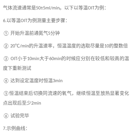
气体流速通常是
。以下以等温
为例
：
50±5ml/min
OIT
以等温
为例测量主要步骤：
6
.
OIT
开始升温前通氮气
分钟
①
5
的升温速率，恒温温度的选取尽量是
的整数倍
② 20℃/min
10
小于
大于
的时候应分别在较低和较高的温
③ OIT
10min
60min
度下重新测试
达到设定温度时恒温
④
3min
恒温结束后切换同流速的氧气，继续恒温至放热显著变化
⑤
点出现后至少
2min
试验完毕
⑥
示例曲线：
7
.