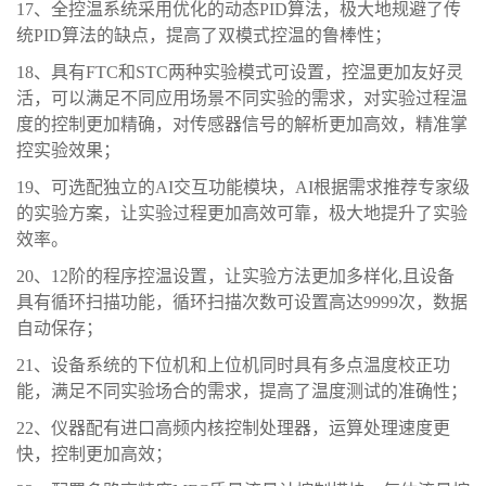
17、
全控温系统采用优化的动态
PID算法，极大
地
规避了传
统
PID算法的缺点，提高了双模式控温的鲁棒性
；
18、
具有
FTC和STC两种实验模式可设置，控温更加友好灵
活，可以满足不同应用场景不同实验的需求，对实验过程温
度的控制更加精确，对传感器信号的解析更加高效，精准掌
控实验效果
；
19、
可选配独立的
AI交互功能模块，AI根据需求推荐专家级
的实验方案，让实验过程更加高效可靠，极大地提升了实验
效率。
20、
12阶的程序控温设置，让实验方法更加多样化,且设备
具有循环扫描功能，
循环扫描次数可设置高达
9999次，数据
自动保存；
21、
设备系统的下位机和上位机同时具有多点温度校正功
能，满足不同实验场合的需求，提高了温度测试的准确性
；
22、
仪器
配有进口高频内核控制处理器，运算处理速度更
快，控制更加高效
；