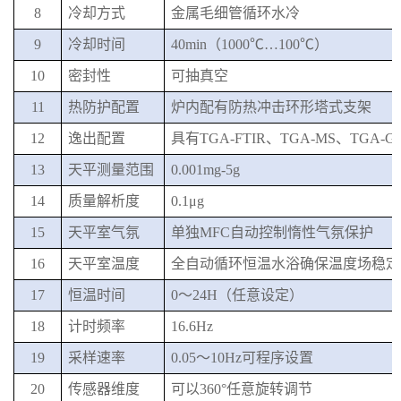
8
冷却方式
金属毛细管循环水冷
9
冷却时间
40min（1000℃…100℃）
10
密封性
可抽真空
11
热防护配置
炉内配有防热冲击环形塔式支架
12
逸出配置
具有
TGA-FTIR、TGA-MS、TGA
13
天平测量范围
0.001
mg-
5
g
14
质量解析度
0.1μg
15
天平室气氛
单独
MFC自动控制惰性气氛保护
16
天平室温度
全自动循环恒温水浴确保温度场稳定
17
恒温时间
0
～
24H（任意设定）
18
计时频率
16.6Hz
19
采样速率
0.05～10Hz可程序设置
20
传感器维度
可以
360°任意旋转调节