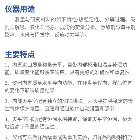
仪器用途
测量与研究材料的如下特性
热稳定性、分解过程、吸
:
附与解吸、氧化与还原、成份的定量分析、添加剂与填充剂
影响、水份与挥发物、反应动力学
等
。
主要特点
1、
内置进口质量称量
天平
，
自带内部校准
和温度补偿功
能
，
质量变化能够快速响应，
具有更好的准确性和重
复性
；
2、
仪器内置质量水平导向功能，在秤盘量程内，样品位置
的变化不影响质量结果；
3、
内部天平室配有独立的
MFC模块，为天平提供稳定的惰
性气体保护氛围，流速可通过软件自动设置和调节；
4、
天平室同时配有恒温水浴装置，保证天平室恒温，极大
地提高了称量的稳定性；
5、
仪器可以做样品增重或失重类实验，如样品的吸附和分