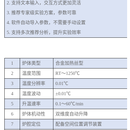
2.
支持文本输入，交互方式更加灵活
3.
推荐专家级实验方案，参数可靠
4.
软件自动导入参数，不需要手动设置
5.
支持多次推荐分析，提升实验效率
1
炉体类型
合金加热丝型
2
温度范围
RT
～
1250
℃
3
温度分辨率
0.
0
1℃
4
温度波动
±0.
0
1℃
5
升温速率
0.1
～
6
0℃/min
6
炉体机动性
双维度自动升降
7
炉腔定位
配备
空间位置调节
装置