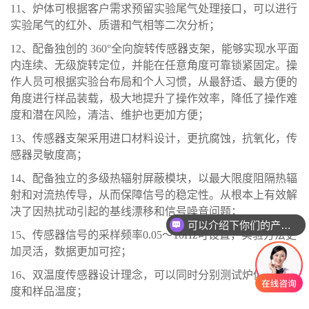
11、
炉体可根据客户需求预留实验尾气处理接口，可以进行
实验尾气的红外、质谱和气相等二次分析；
12、
配备独创的
360°全向旋转传感器支架，能够实现水平面
内连续、无级旋转定位，并能在任意角度可靠锁紧固定。操
作人员可根据实验台布局和个人习惯，从最舒适、最方便的
角度进行样品装载，极大地提升了操作效率，降低了操作难
度和潜在风险，清洁、维护也更加方便；
13、
传感器
支架
采用进口材料设计，
更抗腐蚀，抗氧化，传
感器灵敏度高
；
14、
配备独立的多级热辐射屏蔽模块，以最大限度阻隔热辐
射和对流热传导，从而保障信号的稳定性。从根本上有效解
决了因热扰动引起的基线漂移和信号噪音问题；
可以介绍下你们的产品么
15、
传感器信号的采样频率
0.05～10Hz可设置，实验方法更
加灵活，数据更加可控；
16、
双温度传感器设计理念，可以同时分别测试炉体内部温
度和样品温度
；