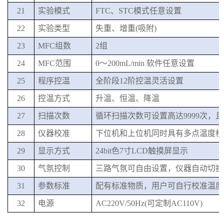
21
实验模式
FTC、STC模式任意设置
22
实验类型
失重、增重
(吸附)
23
MFC组数
2组
24
MFC范围
0
～
200mL/min 软件任意设置
25
程序控温
全阶段
12阶控温灵活设置
26
控温方式
升温、恒温
、
降温
27
扫描次数
循环扫描次数可设置高达
9999次
28
仪器校准
下位机和上位机同时具有多点温度校
29
显示方式
24bit色7寸LCD触摸屏显示
30
气氛控制
三路气氛可自由设置，
仪器自动切换
31
参数
标准
配有标准物质，用户可自行
校准
温度
32
电源
AC220V/50Hz
(可定制AC110V)