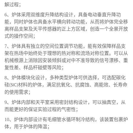
解过程；
6、
炉体采用双维度升降结构设计，具备电动垂直升降功
能，同时炉体也具备水平横向
转动
功能，从而将炉体完全移
离样品支架及天平传感器的正上方区域，创造一个全景开放
式的操作空间
；
7、
炉体具有独立的空间位置调节功能，能有效保障样品支
架在热场中始终处于理想的热对称和流场对称位置。可以从
机械根源上消除因安装倾斜或对中不准导致的信号漂移、重
复性差、样品杆碰壁等风险；
8、
炉体模块化设计，多种类型炉体可供选择，可选配
碳化
硅
材料的炉体，满足抗氧化、抗腐蚀、高能效、长寿命
(SiC)
的使用需求；
9、
炉体内部和天平室采用密封结构设计，可以抽真空，从
而能更好的保证实验过程的气密性；
10、
炉体内部设计有毛细管水循环制冷结构，该装置包裹炉
体，用于炉体的降温；