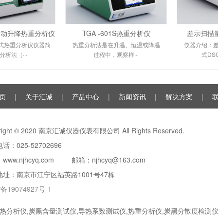
全自动升降热重分析仪
TGA -601S热重分析仪
差示扫描量
升降式热重分析仪仪器简
热重分析法是在升温、恒温或降温
仪器介绍：
分析法（···
过程中，观察样···
式DS
页
|
关于汇诚
|
产品中心
|
新闻资讯
|
解决方案
|
right © 2020 南京汇诚仪器仪表有限公司 All Rights Reserved.
话：025-52702696
www.njhcyq.com 邮箱：njhcyq@163.com
地址：南京市江宁区福英路1001号47栋
备19074927号-1
热分析仪,炭黑含量测试仪,导热系数测试仪,热重分析仪,炭黑分散度检测