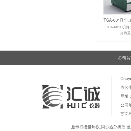
TGA-601R
TGA-601R
介热重
公司首
Copy
办公电
网址：
公司
苏ICP
差示扫描量热仪,同步热分析仪,差